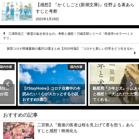
【感想】『かくしごと(新潮文庫)』住野よる著あら
すじと考察
2021年1月19日
三津田信三『碆霊の如き祀るもの』考察と感想！刀城言耶シリーズ「民俗学×ホラー×ミス
テリ」
新型コロナ関連書籍の書評13選まとめ【2020年版】「コロナと新しい日常をどう生きるか」
国内作家
国内作家
【#StayHome】コロナ自粛中の今
馳星周『少年と犬』小説あらすじ
読みたい！心がスカッとする小説
と感想！「犬はただただ受け止め
おすすめ5選①
てくれる」
2020年5月7日
2020年7月10日
おすすめの記事
二宮敦人『最後の医者は桜を見上げて君を想う』あら
すじと感想！映画化も
国内作家