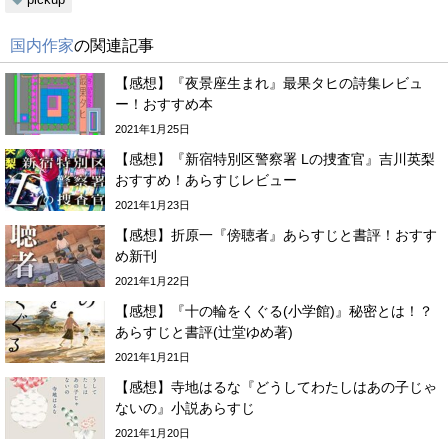
国内作家
の関連記事
【感想】『夜景座生まれ』最果タヒの詩集レビュ
ー！おすすめ本
2021年1月25日
【感想】『新宿特別区警察署 Lの捜査官』吉川英梨
おすすめ！あらすじレビュー
2021年1月23日
【感想】折原一『傍聴者』あらすじと書評！おすす
め新刊
2021年1月22日
【感想】『十の輪をくぐる(小学館)』秘密とは！？
あらすじと書評(辻堂ゆめ著)
2021年1月21日
【感想】寺地はるな『どうしてわたしはあの子じゃ
ないの』小説あらすじ
2021年1月20日