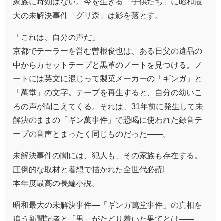
家族に時効はない。今を生きる「子供たち」に昭和最
大の未解決事件「グリ森」は影を落とす。
「これは、自分の声だ」
京都でテーラーを営む曽根俊也は、ある日父の遺品の
中からカセットテープと黒革のノートを見つける。ノ
ートには英文に混じって製菓メーカーの「ギンガ」と
「萬堂」の文字。テープを再生すると、自分の幼いこ
ろの声が聞こえてくる。それは、31年前に発生して未
解決のままの「ギン萬事件」で恐喝に使われた録音テ
ープの音声とまったく同じものだった――。
未解決事件の闇には、犯人も、その家族も存在する。
圧倒的な取材と着想で描かれた全世代必読!
本年度最高の長編小説。
昭和最大の未解決事件―「ギンガ萬堂事件」の真相を
追う新聞記者と「男」がたどり着いた果てとは――。