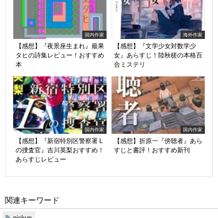
国内作家
海外作家
【感想】『夜景座生まれ』最果
【感想】『文学少女対数学少
タヒの詩集レビュー！おすすめ
女』あらすじ！陸秋槎の本格百
本
合ミステリ
国内作家
国内作家
【感想】『新宿特別区警察署 L
【感想】折原一『傍聴者』あら
の捜査官』吉川英梨おすすめ！
すじと書評！おすすめ新刊
あらすじレビュー
関連キーワード
pickup