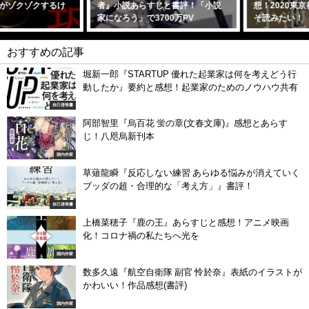
者』小説あらすじと書評！「小説
想！2020東京都知事選目前の今こ
家になろう」で3700万PV
そ読みたい！
2020年10月27日
2020年6月19日
おすすめの記事
堀新一郎『STARTUP 優れた起業家は何を考えどう行
動したか』要約と感想！起業家のためのノウハウ共有
自己啓発書
阿部智里『烏百花 蛍の章(文春文庫)』感想とあらす
じ！八咫烏新刊本
国内作家
草薙龍瞬『反応しない練習 あらゆる悩みが消えていく
ブッダの超・合理的な「考え方」』書評！
自己啓発書
上橋菜穂子『鹿の王』あらすじと感想！アニメ映画
化！コロナ禍の私たちへ光を
国内作家
数多久遠『航空自衛隊 副官 怜於奈』表紙のイラストが
かわいい！作品感想(書評)
国内作家