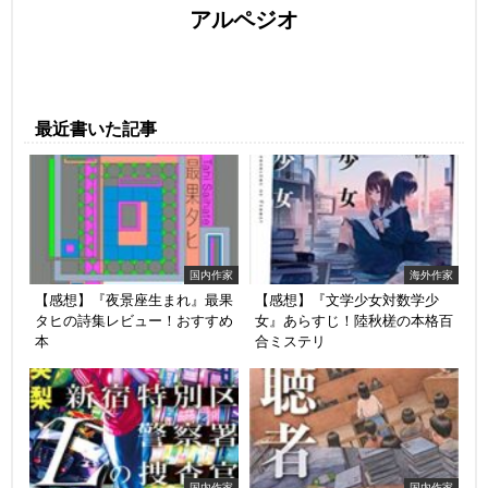
アルペジオ
最近書いた記事
国内作家
海外作家
【感想】『夜景座生まれ』最果
【感想】『文学少女対数学少
タヒの詩集レビュー！おすすめ
女』あらすじ！陸秋槎の本格百
本
合ミステリ
国内作家
国内作家