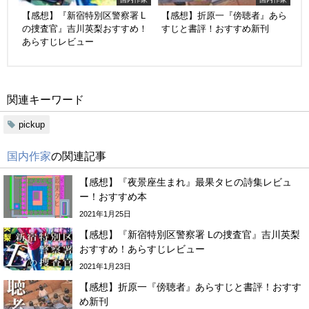
【感想】『新宿特別区警察署 L
【感想】折原一『傍聴者』あら
の捜査官』吉川英梨おすすめ！
すじと書評！おすすめ新刊
あらすじレビュー
関連キーワード
pickup
国内作家
の関連記事
【感想】『夜景座生まれ』最果タヒの詩集レビュ
ー！おすすめ本
2021年1月25日
【感想】『新宿特別区警察署 Lの捜査官』吉川英梨
おすすめ！あらすじレビュー
2021年1月23日
【感想】折原一『傍聴者』あらすじと書評！おすす
め新刊