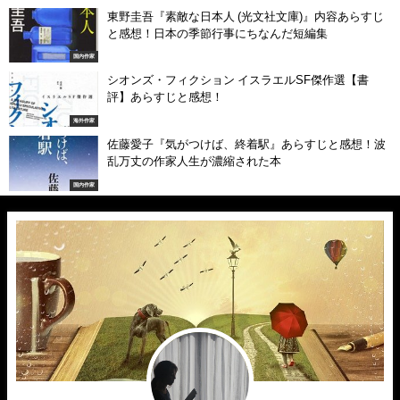
東野圭吾『素敵な日本人 (光文社文庫)』内容あらすじ
と感想！日本の季節行事にちなんだ短編集
国内作家
シオンズ・フィクション イスラエルSF傑作選【書
評】あらすじと感想！
海外作家
佐藤愛子『気がつけば、終着駅』あらすじと感想！波
乱万丈の作家人生が濃縮された本
国内作家