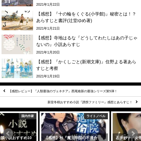
2021年1月22日
【感想】『十の輪をくぐる(小学館)』秘密とは！？
あらすじと書評(辻堂ゆめ著)
2021年1月21日
【感想】寺地はるな『どうしてわたしはあの子じゃ
ないの』小説あらすじ
2021年1月20日
【感想】『かくしごと(新潮文庫)』住野よる著あら
すじと考察
2021年1月19日
【感想レビュー】『人類最強のヴェネチア』西尾維新の最強シリーズ第5弾！
新堂冬樹おすすめ小説『誘拐ファミリー』感想とあらすじ！
ライトノベル
国内作家
【感想】秋『魔王学院の不適合
石井妙子『女帝 小池百合子』感