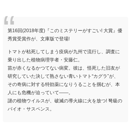
第16回(2018年度)『このミステリーがすごい! 大賞』優
秀賞受賞作が、文庫版で登場!
トマトが枯死してしまう疫病が九州で流行し、調査に
乗り出した植物病理学者・安藤仁。
苗が赤くなるかつてない病変。彼は、怪死した旧友が
研究していた決して熟さない青いトマト“カグラ"が、
その奇病に対する特効薬になりうることを掴むが、本
人にも危機が迫っていて――。
謎の植物ウイルスが、破滅の導火線に火を放つ! 弩級の
バイオ・サスペンス。