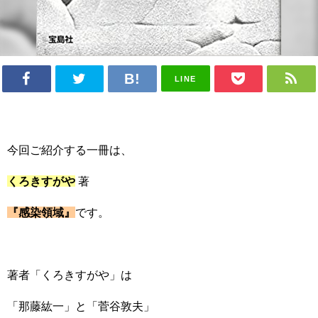
LINE
今回ご紹介する一冊は、
くろきすがや
著
『感染領域』
です。
著者「くろきすがや」は
「那藤紘一」と「菅谷敦夫」