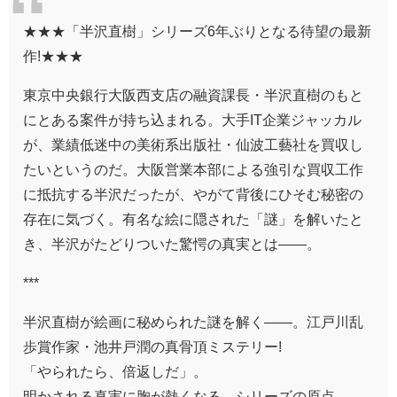
★★★「半沢直樹」シリーズ6年ぶりとなる待望の最新
作!★★★
東京中央銀行大阪西支店の融資課長・半沢直樹のもと
にとある案件が持ち込まれる。大手IT企業ジャッカル
が、業績低迷中の美術系出版社・仙波工藝社を買収し
たいというのだ。大阪営業本部による強引な買収工作
に抵抗する半沢だったが、やがて背後にひそむ秘密の
存在に気づく。有名な絵に隠された「謎」を解いたと
き、半沢がたどりついた驚愕の真実とは――。
***
半沢直樹が絵画に秘められた謎を解く――。江戸川乱
歩賞作家・池井戸潤の真骨頂ミステリー!
「やられたら、倍返しだ」。
明かされる真実に胸が熱くなる、シリーズの原点。