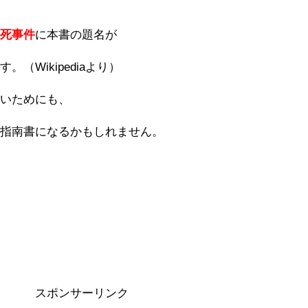
。
続死事件
に本書の題名が
（Wikipediaより）
ないためにも、
の指南書になるかもしれません。
スポンサーリンク