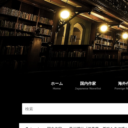
ホーム
国内作家
海外
Home
Japanese Novelist
Foreign N