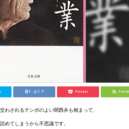
r
はてブ
Pocket
Feed
で交わされるテンポのよい関西弁も相まって、
ラ読めてしまうから不思議です。