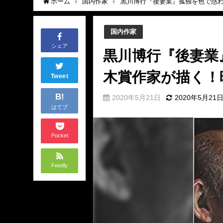
ホーム
国内作家
黒川博行『後妻業』孤独を色で惑
国内作家
シェア
黒川博行『後妻業
木賞作家が描く！
Tweet
B!
2020年5月21日
2020年5月21
はてブ
Pocket
Feedly