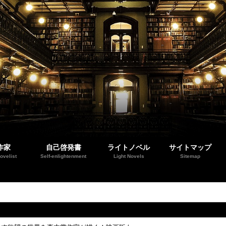
作家
自己啓発書
ライトノベル
サイトマップ
ovelist
Self-enlightenment
Light Novels
Sitemap