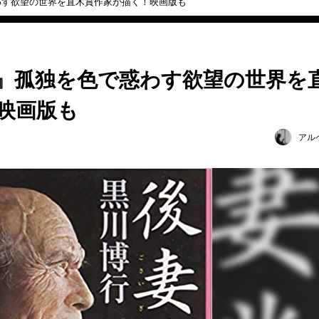
わす欲望の世界を直木賞作家が描く！映画版も
』孤独を色で惑わす欲望の世界を
映画版も
アル
日