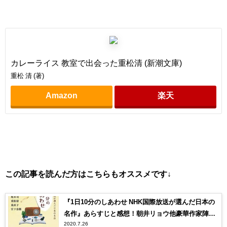
カレーライス 教室で出会った重松清 (新潮文庫)
重松 清 (著)
Amazon
楽天
この記事を読んだ方はこちらもオススメです↓
『1日10分のしあわせ NHK国際放送が選んだ日本の
名作』あらすじと感想！朝井リョウ他豪華作家陣勢
2020.7.26
揃い