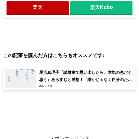
楽天
楽天Kobo
この記事を読んだ方はこちらもオススメです↓
尾形真理子『試着室で思い出したら、本気の恋だと
思う』あらすじと感想！「誰かじゃなく自分のため
2020.7.8
の服」
スポンサーリンク