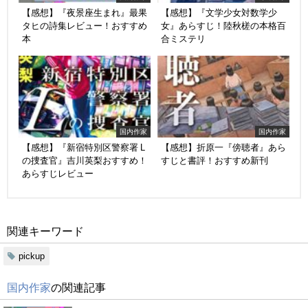
【感想】『夜景座生まれ』最果
【感想】『文学少女対数学少
タヒの詩集レビュー！おすすめ
女』あらすじ！陸秋槎の本格百
本
合ミステリ
国内作家
国内作家
【感想】『新宿特別区警察署 L
【感想】折原一『傍聴者』あら
の捜査官』吉川英梨おすすめ！
すじと書評！おすすめ新刊
あらすじレビュー
関連キーワード
pickup
国内作家
の関連記事