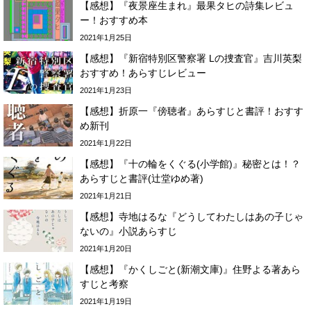
【感想】『夜景座生まれ』最果タヒの詩集レビュ
ー！おすすめ本
2021年1月25日
【感想】『新宿特別区警察署 Lの捜査官』吉川英梨
おすすめ！あらすじレビュー
2021年1月23日
【感想】折原一『傍聴者』あらすじと書評！おすす
め新刊
2021年1月22日
【感想】『十の輪をくぐる(小学館)』秘密とは！？
あらすじと書評(辻堂ゆめ著)
2021年1月21日
【感想】寺地はるな『どうしてわたしはあの子じゃ
ないの』小説あらすじ
2021年1月20日
【感想】『かくしごと(新潮文庫)』住野よる著あら
すじと考察
2021年1月19日