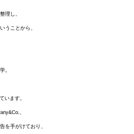
を整理し、
ということから、
。
入学。
立しています。
any&Co.、
広告を手がけており、