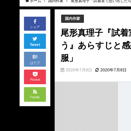
ホーム
国内作家
尾形真理子『試着室で思い出した
国内作家
シェア
尾形真理子『試着
う』あらすじと感
Tweet
服」
B!
はてブ
2020年7月8日
2020年7月8日
Pocket
Feedly