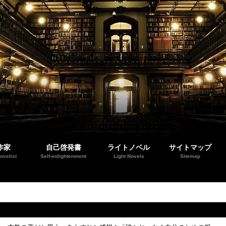
作家
自己啓発書
ライトノベル
サイトマップ
ovelist
Self-enlightenment
Light Novels
Sitemap