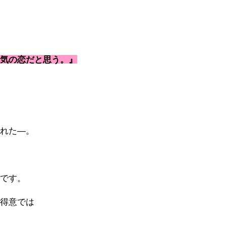
本気の恋だと思う。』
まれた―。
ーです。
が得意では