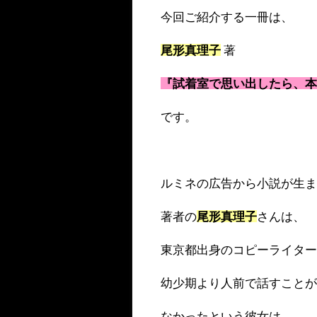
今回ご紹介する一冊は、
尾形真理子
著
『試着室で思い出したら、
です。
ルミネの広告から小説が生
著者の
尾形真理子
さんは、
東京都出身のコピーライタ
幼少期より人前で話すこと
なかったという彼女は、