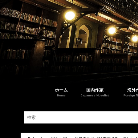
ホーム
国内作家
海外
Home
Japanese Novelist
Foreign N