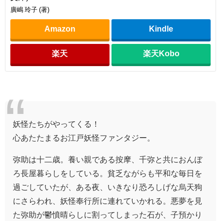
廣嶋 玲子 (著)
Amazon
Kindle
楽天
楽天Kobo
妖怪たちがやってくる！
心あたたまるお江戸妖怪ファンタジー。
弥助は十二歳。養い親である按摩、千弥と共におんぼ
ろ長屋暮らしをしている。貧乏ながらも平和な毎日を
過ごしていたが、ある夜、いきなり恐ろしげな烏天狗
にさらわれ、妖怪奉行所に連れていかれる。悪夢を見
た弥助が鬱憤晴らしに割ってしまった石が、子預かり