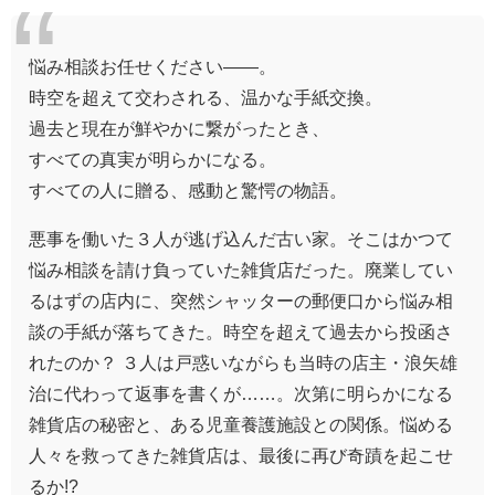
悩み相談お任せください——。
時空を超えて交わされる、温かな手紙交換。
過去と現在が鮮やかに繋がったとき、
すべての真実が明らかになる。
すべての人に贈る、感動と驚愕の物語。
悪事を働いた３人が逃げ込んだ古い家。そこはかつて
悩み相談を請け負っていた雑貨店だった。廃業してい
るはずの店内に、突然シャッターの郵便口から悩み相
談の手紙が落ちてきた。時空を超えて過去から投函さ
れたのか？ ３人は戸惑いながらも当時の店主・浪矢雄
治に代わって返事を書くが……。次第に明らかになる
雑貨店の秘密と、ある児童養護施設との関係。悩める
人々を救ってきた雑貨店は、最後に再び奇蹟を起こせ
るか!?