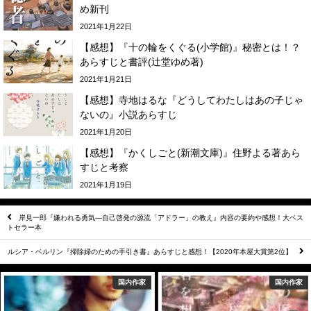
め新刊
2021年1月22日
【感想】『十の輪をくぐる(小学館)』秘密とは！？
あらすじと書評(辻堂ゆめ著)
2021年1月21日
【感想】寺地はるな『どうしてわたしはあの子じゃ
ないの』小説あらすじ
2021年1月20日
【感想】『かくしごと(新潮文庫)』住野よる著あら
すじと考察
2021年1月19日
岸見一郎『嫌われる勇気―自己啓発の源流「アドラー」の教え』内容の要約や感想！大ベス
トセラー本
ルシア・ベルリン『掃除婦のための手引き書』あらすじと感想！【2020年本屋大賞第2位】
国内作家
国内作家