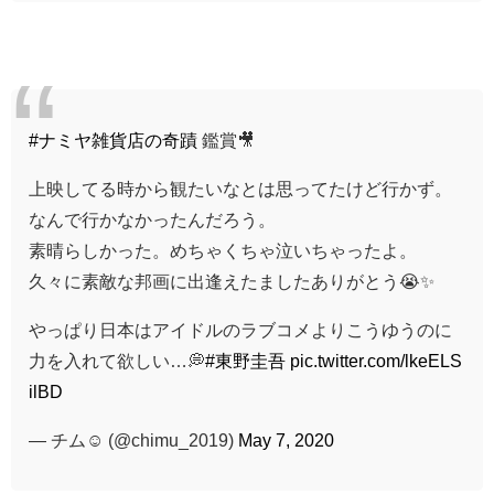
#ナミヤ雑貨店の奇蹟
鑑賞🎥
上映してる時から観たいなとは思ってたけど行かず。
なんで行かなかったんだろう。
素晴らしかった。めちゃくちゃ泣いちゃったよ。
久々に素敵な邦画に出逢えたましたありがとう😭✨
やっぱり日本はアイドルのラブコメよりこうゆうのに
力を入れて欲しい…💭
#東野圭吾
pic.twitter.com/lkeELS
ilBD
— チム☺︎︎︎︎ (@chimu_2019)
May 7, 2020