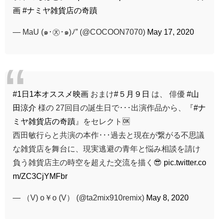
画
#ナミヤ雑貨店の奇蹟
— MaU (๑･㉨･๑)ﾉ” (@COCOON7070)
May 17, 2020
#1日1本オススメ映画
おまけ
#５月９日
は、 俳優
#山
田涼介
様の 27回目の誕生日で･･･出演作品から、『
#ナ
ミヤ雑貨店の奇蹟
』をセレクト🆗
西田敏行らと共演の本作･･･過去と現在が繋がる不思議
な雑貨店を舞台に、現実逃避の青年と悩み相談を請け
負う雑貨店主の時空を超えた交流を描く😎
pic.twitter.co
m/ZC3CjYMFbr
— （V) o￥o (V） (@ta2mix910remix)
May 8, 2020