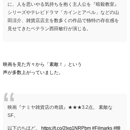
に、人を思いやる気持ちを抱く主人公を『暗殺教室』
シリーズやテレビドラマ「カインとアベル」などの山
田涼介、雑貨店店主を数多くの作品で独特の存在感を
見せてきたベテラン西田敏行が演じる。
映画を見た方々から「素敵！」という
声が多数上がっていました。
映画『ナミヤ雑貨店の奇蹟』★★★3.2点。 素敵な
SF。
以下のちほど。
https://t.co/2Ixq1NRPbm
#Filmarks
#映