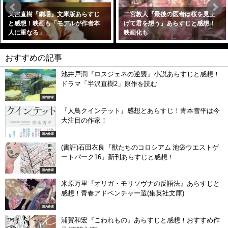
又吉直樹『劇場』文庫版あらすじ
二宮敦人『最後の医者は桜を見上
と感想！映画も「モデルが作者本
げて君を想う』あらすじと感想！
人に重なる」
映画化も
2020年7月21日
2020年7月19日
おすすめの記事
池井戸潤『ロスジェネの逆襲』小説あらすじと感想！
ドラマ「半沢直樹2」原作を読む
国内作家
『人鳥クインテット』感想とあらすじ！青本雪平は今
大注目の作家！
国内作家
(書評)石田衣良『獣たちのコロシアム 池袋ウエストゲ
ートパーク16』新刊あらすじと感想！
国内作家
米原万里『オリガ・モリソヴナの反語法』あらすじと
感想！青春アドベンチャー選(集英社文庫)
国内作家
浦賀和宏『こわれもの』あらすじと感想！おすすめ作