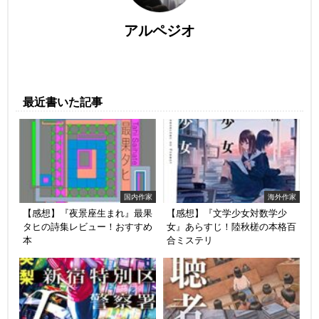
アルペジオ
最近書いた記事
国内作家
海外作家
【感想】『夜景座生まれ』最果
【感想】『文学少女対数学少
タヒの詩集レビュー！おすすめ
女』あらすじ！陸秋槎の本格百
本
合ミステリ