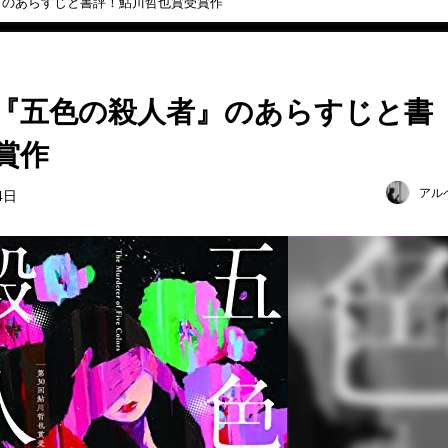
』のあらすじと書評！鮎川哲也賞受賞作
『五色の殺人者』のあらすじと書
賞作
アル
4日