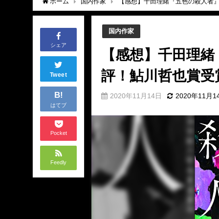
ホーム
国内作家
【感想】千田理緒『五色の殺人者
国内作家
シェア
【感想】千田理緒
評！鮎川哲也賞受
Tweet
B!
2020年11月14日
2020年11月1
はてブ
Pocket
Feedly