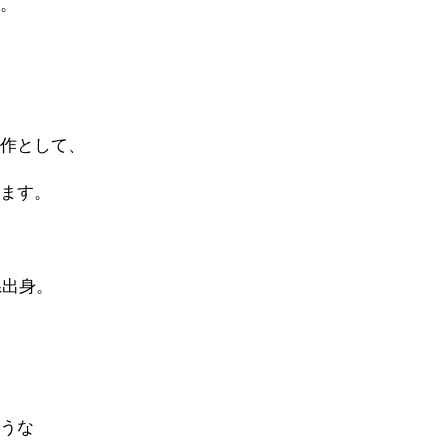
ね。
、
傑作として、
います。
県出身。
そうな