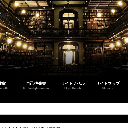
作家
自己啓発書
ライトノベル
サイトマップ
ovelist
Self-enlightenment
Light Novels
Sitemap