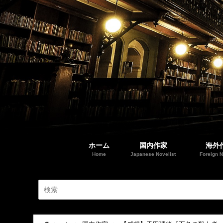
ホーム
国内作家
海外
Home
Japanese Novelist
Foreign N