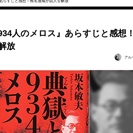
』あらすじと感想！椎名通蔵が囚人を解放
934人のメロス』あらすじと感想
解放
アル
日