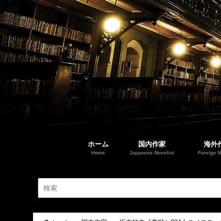
ホーム
国内作家
海外
Home
Japanese Novelist
Foreign N