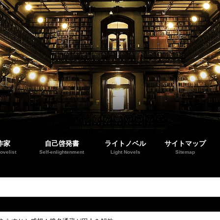
作家
自己啓発書
ライトノベル
サイトマップ
ovelist
Self-enlightenment
Light Novels
Sitemap