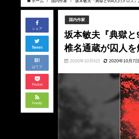
ホーム
国内作家
坂本敏夫『典獄と934人のメロス
国内作家
シェア
坂本敏夫『典獄と
椎名通蔵が囚人を
Tweet
B!
2020年10月6日
2020年10月7
はてブ
Pocket
Feedly