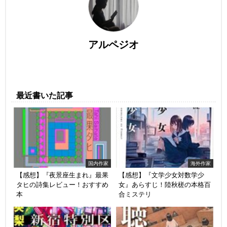
アルペジオ
最近書いた記事
国内作家
海外作家
【感想】『夜景座生まれ』最果
【感想】『文学少女対数学少
タヒの詩集レビュー！おすすめ
女』あらすじ！陸秋槎の本格百
本
合ミステリ