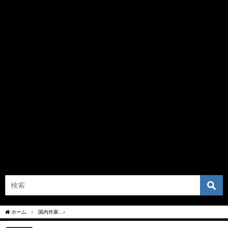
ホーム
国内作家
宮本輝『灯台からの響き(集英社)』あらすじと感想！新刊おすすめ作