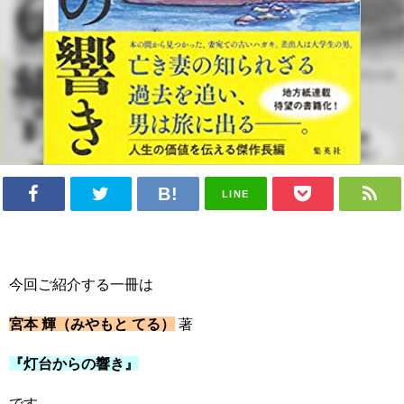
LINE
今回ご紹介する一冊は
宮本 輝（みやもと てる）
著
『灯台からの響き』
です。