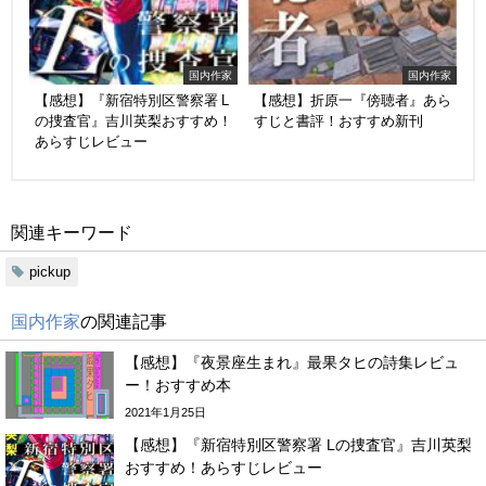
国内作家
国内作家
【感想】『新宿特別区警察署 L
【感想】折原一『傍聴者』あら
の捜査官』吉川英梨おすすめ！
すじと書評！おすすめ新刊
あらすじレビュー
関連キーワード
pickup
国内作家
の関連記事
【感想】『夜景座生まれ』最果タヒの詩集レビュ
ー！おすすめ本
2021年1月25日
【感想】『新宿特別区警察署 Lの捜査官』吉川英梨
おすすめ！あらすじレビュー