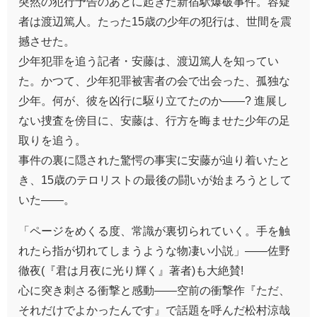
突然の犯行予告のあとに起きた新宿駅爆破事件。容疑
者は渡辺篤人。たった15歳の少年の犯行は、世間を震
撼させた。
少年犯罪を追う記者・安藤は、渡辺篤人を知ってい
た。かつて、少年犯罪被害者の会で出会った、孤独な
少年。何が、彼を凶行に駆り立てたのか――? 進展し
ない捜査を傍目に、安藤は、行方を晦ませた少年の足
取りを追う。
事件の裏に隠された驚愕の事実に安藤が辿り着いたと
き、15歳のテロリストの最後の闘いが始まろうとして
いた――。
「ページをめくる度、常識が裏切られていく。手を触
れたら指が切れてしまうような物凄い小説」――佐野
徹夜(『君は月夜に光り輝く』著者)も大絶賛!
心に突き刺さる衝撃と感動――空前の衝撃作『ただ、
それだけでよかったんです』で話題を呼んだ松村涼哉