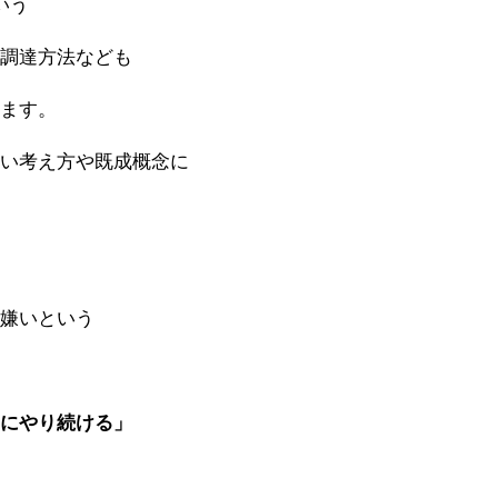
いう
の調達方法なども
います。
古い考え方や既成概念に
。
・嫌いという
のにやり続ける」