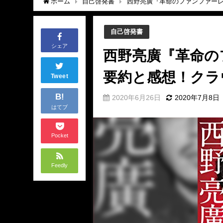
ホーム
自己啓発書
西野亮廣『革命のファンファーレ
自己啓発書
シェア
西野亮廣『革命の
要約と感想！クラ
Tweet
B!
2020年6月26日
2020年7月8日
はてブ
Pocket
Feedly