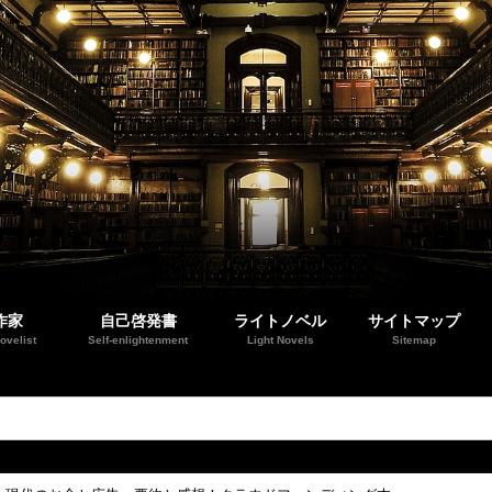
作家
自己啓発書
ライトノベル
サイトマップ
ovelist
Self-enlightenment
Light Novels
Sitemap