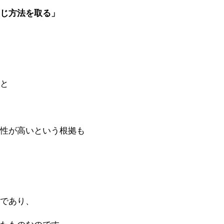
同じ方法を取る」
い
うと
能性が高いという根拠も
のであり、