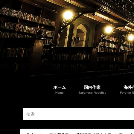
ホーム
国内作家
海外
Home
Japanese Novelist
Foreign N