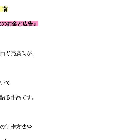
）著
代のお金と広告』
の西野亮廣氏が、
ついて、
く語る作品です。
た
』の制作方法や