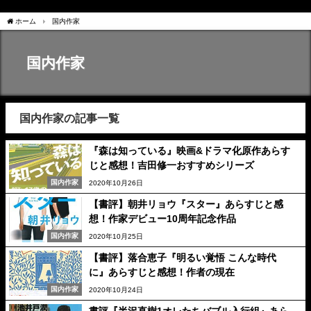
ホーム
国内作家
国内作家
国内作家の記事一覧
『森は知っている』映画&ドラマ化原作あらす
じと感想！吉田修一おすすめシリーズ
国内作家
2020年10月26日
【書評】朝井リョウ『スター』あらすじと感
想！作家デビュー10周年記念作品
国内作家
2020年10月25日
【書評】落合恵子『明るい覚悟 こんな時代
に』あらすじと感想！作者の現在
国内作家
2020年10月24日