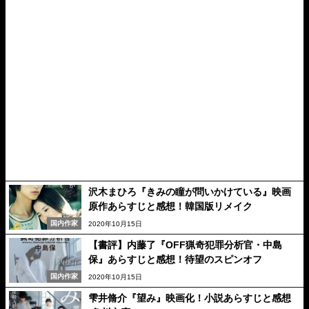
沢木まひろ『きみの瞳が問いかけている』映画
原作あらすじと感想！韓国版リメイク
国内作家
2020年10月15日
【書評】内藤了『OFF猟奇犯罪分析官・中島
保』あらすじと感想！待望のスピンオフ
国内作家
2020年10月15日
雫井脩介『望み』映画化！小説あらすじと感想