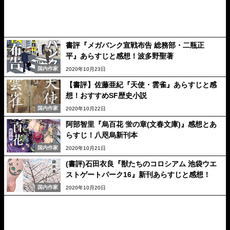
書評『メガバンク宣戦布告 総務部・二瓶正
平』あらすじと感想！波多野聖著
国内作家
2020年10月23日
【書評】佐藤亜紀『天使・雲雀』あらすじと感
想！おすすめSF歴史小説
国内作家
2020年10月22日
阿部智里『烏百花 蛍の章(文春文庫)』感想とあ
らすじ！八咫烏新刊本
国内作家
2020年10月21日
(書評)石田衣良『獣たちのコロシアム 池袋ウエ
ストゲートパーク16』新刊あらすじと感想！
国内作家
2020年10月20日