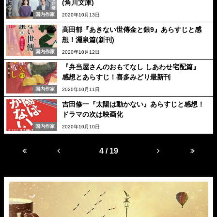
(角川文庫)
国内作家
2020年10月13日
高田郁『あきない世傳金と銀9』あらすじと感
想！淵泉篇(新刊)
国内作家
2020年10月12日
『弁当屋さんのおもてなし しあわせ宅配篇』
感想とあらすじ！喜多みどり最新刊
国内作家
2020年10月11日
吉田修一『太陽は動かない』あらすじと感想！
ドラマの次は映画化
国内作家
2020年10月10日
4 / 19