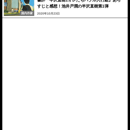
書評『半沢直樹1オレたちバブル入行組』あら
すじと感想！池井戸潤の半沢直樹第1弾
国内作家
2020年10月23日