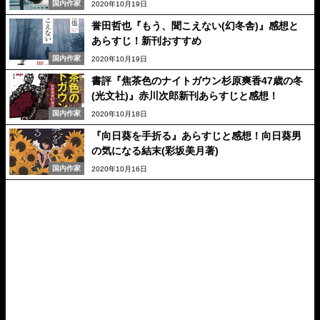
国内作家
2020年10月19日
誉田哲也『もう、聞こえない(幻冬舎)』感想と
あらすじ！新刊おすすめ
国内作家
2020年10月19日
書評『焦茶色のナイトガウン杉原爽香47歳の冬
(光文社)』赤川次郎新刊あらすじと感想！
国内作家
2020年10月18日
『向日葵を手折る』あらすじと感想！向日葵男
の気になる結末(彩坂美月著)
国内作家
2020年10月16日