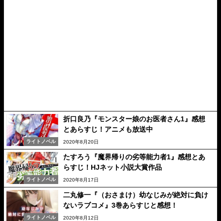
折口良乃『モンスター娘のお医者さん1』感想
とあらすじ！アニメも放送中
ライトノベル
2020年8月20日
たすろう『魔界帰りの劣等能力者1』感想とあ
らすじ！HJネット小説大賞作品
ライトノベル
2020年8月17日
二丸修一『（おさまけ）幼なじみが絶対に負け
ないラブコメ』3巻あらすじと感想！
ライトノベル
2020年8月12日