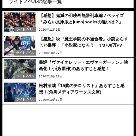
ライトノベルの記事一覧
【感想】鬼滅の刃映画無限列車編ノベライズ
「みらい文庫版とjumpjbooksの違いは？」
ライトノベル
2020年11月5日
【感想】秋『魔王学院の不適合者』小説あらす
じと書評！「小説家になろう」で3700万PV
ライトノベル
2020年10月27日
書評『ヴァイオレット・エヴァーガーデン』映
画化！小説(原作)のあらすじと感想！
ライトノベル
2020年10月17日
松村涼哉『15歳のテロリスト』あらすじと感
想！(角川メディアワークス文庫)
ライトノベル
2020年10月12日