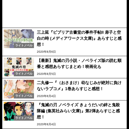
三上延『ビブリア古書堂の事件手帖II 扉子と空
白の時 (メディアワークス文庫)』あらすじと感
想！
ライトノベル
2020年8月6日
【最新】鬼滅の刃小説・ノベライズ版の読む順
番と感想あらすじまとめ！映画化も
ライトノベル
2020年8月5日
二丸修一『（おさまけ）幼なじみが絶対に負け
ないラブコメ』1巻あらすじと感想！
ライトノベル
2020年8月4日
『鬼滅の刃 ノベライズ きょうだいの絆と鬼殺
隊編 (集英社みらい文庫)』第2弾あらすじと感
想！
ライトノベル
2020年8月4日