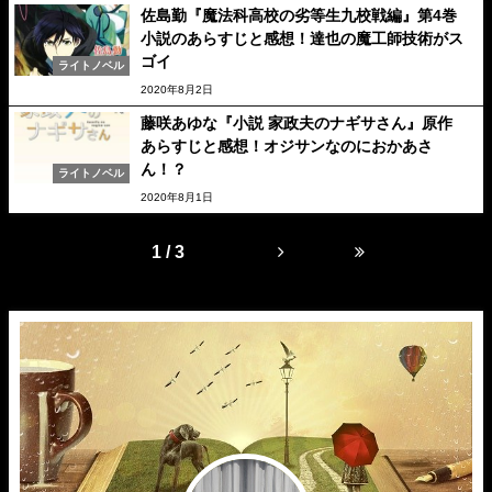
佐島勤『魔法科高校の劣等生九校戦編』第4巻
小説のあらすじと感想！達也の魔工師技術がス
ゴイ
ライトノベル
2020年8月2日
藤咲あゆな『小説 家政夫のナギサさん』原作
あらすじと感想！オジサンなのにおかあさ
ん！？
ライトノベル
2020年8月1日
1 / 3