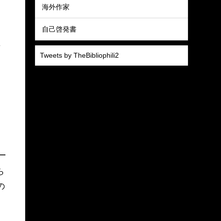
海外作家
自己啓発書
さ
Tweets by TheBibliophili2
ら
の